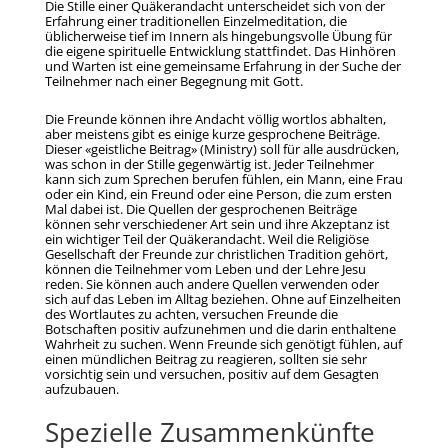
Die Stille einer Quäkerandacht unterscheidet sich von der
Erfahrung einer traditionellen Einzelmeditation, die
üblicherweise tief im Innern als hingebungsvolle Übung für
die eigene spirituelle Entwicklung stattfindet. Das Hinhören
und Warten ist eine gemeinsame Erfahrung in der Suche der
Teilnehmer nach einer Begegnung mit Gott.
Die Freunde können ihre Andacht völlig wortlos abhalten,
aber meistens gibt es einige kurze gesprochene Beiträge.
Dieser «geistliche Beitrag» (Ministry) soll für alle ausdrücken,
was schon in der Stille gegenwärtig ist. Jeder Teilnehmer
kann sich zum Sprechen berufen fühlen, ein Mann, eine Frau
oder ein Kind, ein Freund oder eine Person, die zum ersten
Mal dabei ist. Die Quellen der gesprochenen Beiträge
können sehr verschiedener Art sein und ihre Akzeptanz ist
ein wichtiger Teil der Quäkerandacht. Weil die Religiöse
Gesellschaft der Freunde zur christlichen Tradition gehört,
können die Teilnehmer vom Leben und der Lehre Jesu
reden. Sie können auch andere Quellen verwenden oder
sich auf das Leben im Alltag beziehen. Ohne auf Einzelheiten
des Wortlautes zu achten, versuchen Freunde die
Botschaften positiv aufzunehmen und die darin enthaltene
Wahrheit zu suchen. Wenn Freunde sich genötigt fühlen, auf
einen mündlichen Beitrag zu reagieren, sollten sie sehr
vorsichtig sein und versuchen, positiv auf dem Gesagten
aufzubauen.
Spezielle Zusammenkünfte