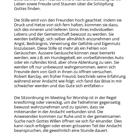
Leben sowie Freude und Staunen über die Schöpfung
Gottes finden.
Die Stille wird von den Freunden hoch geachtet. Indem sie
Druck und Hetze von sich fern halten, kommen sie dazu,
sich des inneren und tieferen Sinns ihres individuellen
Lebens und der Gemeinschaft bewusst zu werden. Sie
werden befähigt, sich selber allmählich anzunehmen und
Angst, Bedrängnis, Verwirrung der Gefühle und Eigennutz
loszulassen. Diese Stille ist mehr als ein Fehlen von
Geräuschen. Äussere Geräusche können zwar bemerkt
werden, wie z.B. ein Hundegebell, ein vorbeifahrendes Auto
oder ein rufendes Kind, aber ohne Ablenkung zu sein. Sie
werden oft nur unbewusst wahrgenommen, wenn sich
Freunde dem von Gott in ihnen zu öffnen versuchen.
Robert Barclay, ein früher Freund, beschrieb seine Erfahrung
während einer Andacht wie folgt: «Ich fand das Böse in mir
schwächer werden und das Gute sich entfalten.»
Die Sitzordnung im Meeting for Worship ist in der Regel
kreisförmig oder viereckig, um die Teilnehmer gegenseitig
bewusst wahrzunehmen und zu spüren, dass sie
miteinander in der Andacht verbunden sind. Die
Anwesenden kommen zur Ruhe und in der gemeinsamen
Suche nach Gottes Willen öffnen sie sich für einander. Dies
kann rasch erfolgen oder einen grösseren Teil der Andacht
beanspruchen, die gewöhnlich eine Stunde dauert.