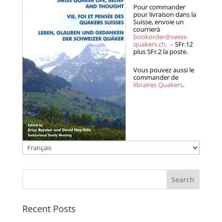
Pour commander
pour livraison dans la
Suisse, envoie un
courrierà
bookorder@swiss-
quakers.ch, –
SFr.12
plus SFr.2 la poste.
Vous pouvez aussi le
commander de
libraires Quakers
.
Choose
a
language
Recent Posts